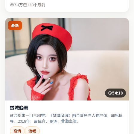
7.4万
138个月前
最新
54:18
焚城追缉
适合周末一口气刷完：《焚城追缉》融合喜剧与人物群像，郭帆执
导，2018年，雷佳音、张译、黄渤主演。
高清
流畅