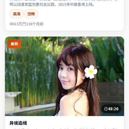
帆以动漫类型包裹社会议题，2015年中国香港上线。
高清
流畅
8.3万
138个月前
最新
48:26
异境追缉