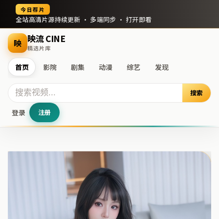
今日荐片
全站高清片源持续更新 · 多端同步 · 打开即看
映流 CINE
映
精选片库
首页
影院
剧集
动漫
综艺
发现
搜索
登录
注册