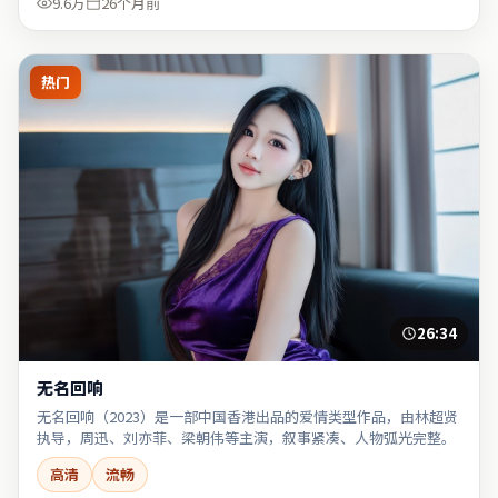
9.6万
26个月前
热门
26:34
无名回响
无名回响（2023）是一部中国香港出品的爱情类型作品，由林超贤
执导，周迅、刘亦菲、梁朝伟等主演，叙事紧凑、人物弧光完整。
高清
流畅