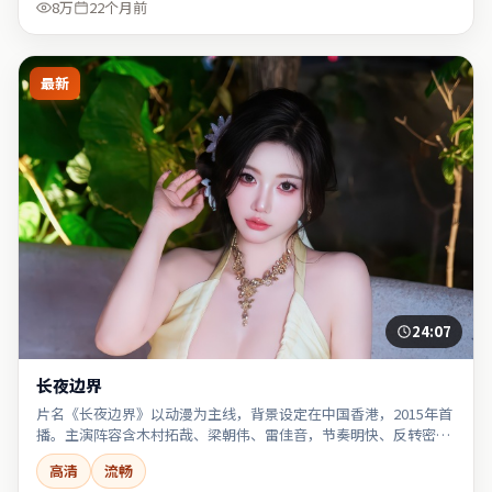
8万
22个月前
最新
24:07
长夜边界
片名《长夜边界》以动漫为主线，背景设定在中国香港，2015年首
播。主演阵容含木村拓哉、梁朝伟、雷佳音，节奏明快、反转密
集。
高清
流畅