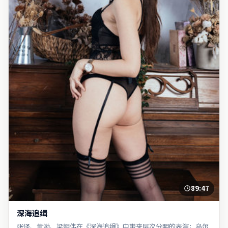
89:47
深海追缉
张译、黄渤、梁朝伟在《深海追缉》中带来层次分明的表演；乌尔