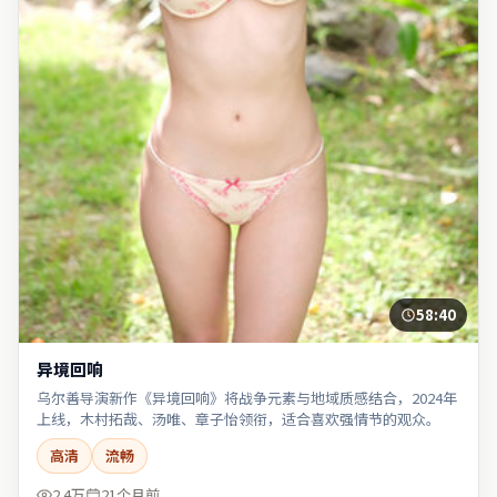
58:40
异境回响
乌尔善导演新作《异境回响》将战争元素与地域质感结合，2024年
上线，木村拓哉、汤唯、章子怡领衔，适合喜欢强情节的观众。
高清
流畅
2.4万
21个月前